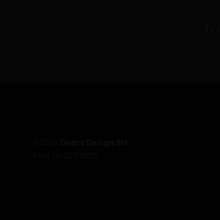
Ti 
©2026
Doors Design Srl
P.IVA 12602910015