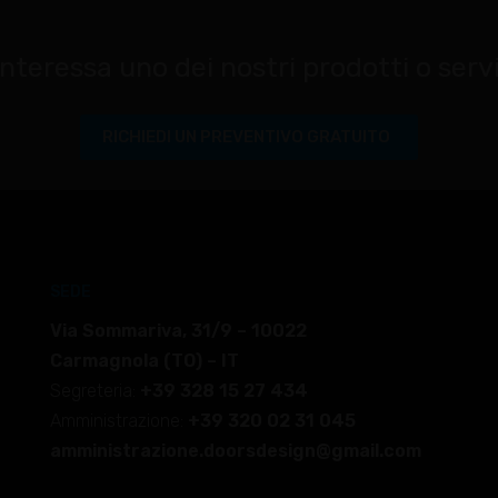
interessa uno dei nostri prodotti o serv
RICHIEDI UN PREVENTIVO GRATUITO
SEDE
Via Sommariva, 31/9 – 10022
Carmagnola (TO) – IT
Segreteria:
+39 328 15 27 434
Amministrazione:
+39 320 02 31 045
amministrazione.doorsdesign@gmail.com