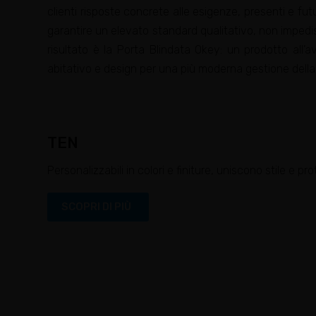
clienti risposte concrete alle esigenze, presenti e futu
garantire un elevato standard qualitativo, non impedisc
risultato è la Porta Blindata Okey: un prodotto all’a
abitativo e design per una più moderna gestione della
TEN
Personalizzabili in colori e finiture, uniscono stile e pr
SCOPRI DI PIÙ