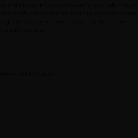
re, di un mercato in costante evoluzione. L’alto livello di industr
e una forte personalizzazione estetica e prestazionale del prodot
vanguardia, interamente Made in Italy, in grado di conciliare 
 tua porta d’ingresso.
otezione per il tuo ingresso.