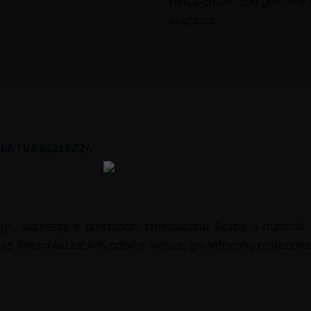
senza chiavi, con gestione 
avanzato.
E LA TUA BELLEZZA
ign, sicurezza e prestazioni termoisolanti. Grazie a material
po. Personalizzabili in colori e finiture, garantiscono protezion