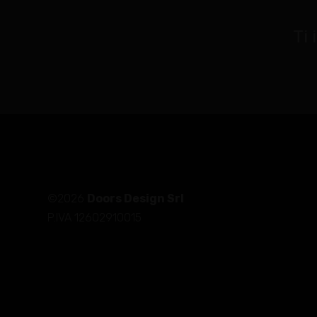
Ti 
©2026
Doors Design Srl
P.IVA 12602910015