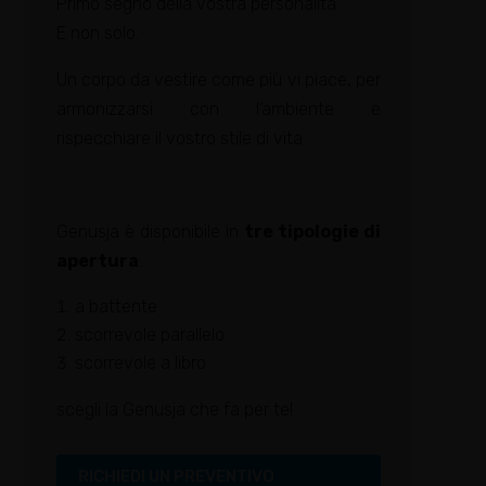
Primo segno della vostra personalità.
E non solo.
Un corpo da vestire come più vi piace, per
armonizzarsi con l’ambiente e
rispecchiare il vostro stile di vita.
Genusja è disponibile in
tre tipologie di
apertura
:
a battente
scorrevole parallelo
scorrevole a libro
scegli la Genusja che fa per te!
RICHIEDI UN PREVENTIVO